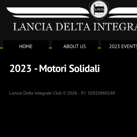
Lancia Delta Integrale Club © 2026 - P.I. 02815860248