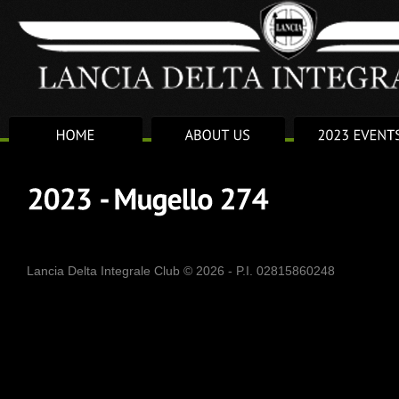
Lancia Delta Integrale Club © 2026 - P.I. 02815860248