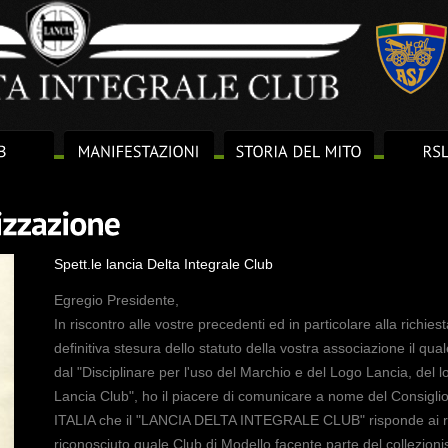
Spett.le lancia Delta Integrale Club
Egregio Presidente,
In riscontro alle vostre precedenti ed in particolare alla richie
definitiva stesura dello statuto della vostra associazione il qua
dal "Disciplinare per l'uso del Marchio e del Logo Lancia, del 
Lancia Club", ho il piacere di comunicare a nome del Consigli
ITALIA che il "LANCIA DELTA INTEGRALE CLUB" risponde ai requ
riconosciuto quale Club di Modello facente parte del collezion